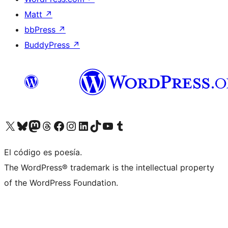
Matt
↗
bbPress
↗
BuddyPress
↗
Visita nuestra cuenta de X (anteriormente Twitter)
Visit our Bluesky account
Visit our Mastodon account
Visit our Threads account
Visita nuestra página de Facebook
Visita nuestra cuenta de Instagram
Visita nuestra cuenta de LinkedIn
Visit our TikTok account
Visita nuestro canal de YouTube
Visit our Tumblr account
El código es poesía.
The WordPress® trademark is the intellectual property
of the WordPress Foundation.