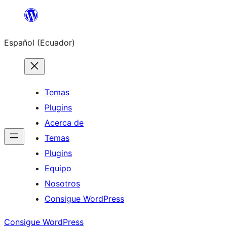
Saltar
al
Español (Ecuador)
contenido
Temas
Plugins
Acerca de
Temas
Plugins
Equipo
Nosotros
Consigue WordPress
Consigue WordPress