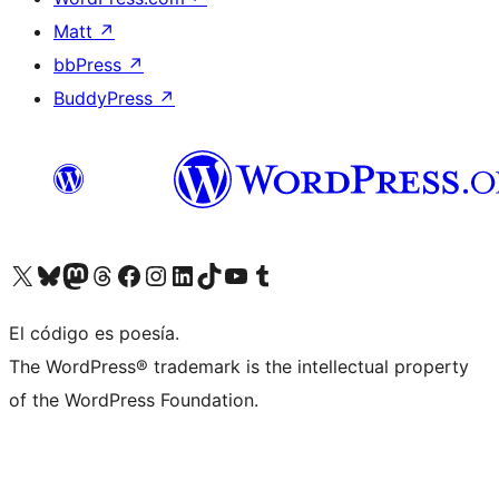
Matt
↗
bbPress
↗
BuddyPress
↗
Visita nuestra cuenta de X (anteriormente Twitter)
Visit our Bluesky account
Visit our Mastodon account
Visit our Threads account
Visita nuestra página de Facebook
Visita nuestra cuenta de Instagram
Visita nuestra cuenta de LinkedIn
Visit our TikTok account
Visita nuestro canal de YouTube
Visit our Tumblr account
El código es poesía.
The WordPress® trademark is the intellectual property
of the WordPress Foundation.