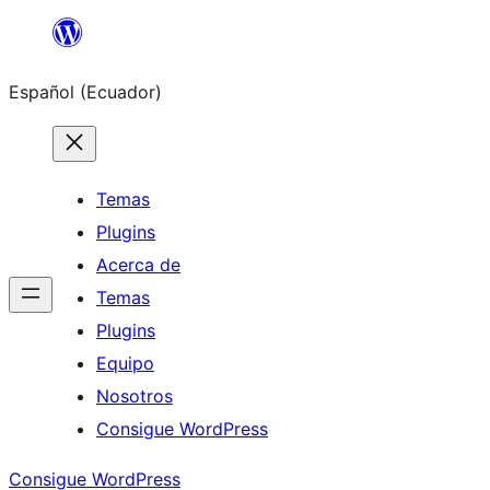
Saltar
al
Español (Ecuador)
contenido
Temas
Plugins
Acerca de
Temas
Plugins
Equipo
Nosotros
Consigue WordPress
Consigue WordPress