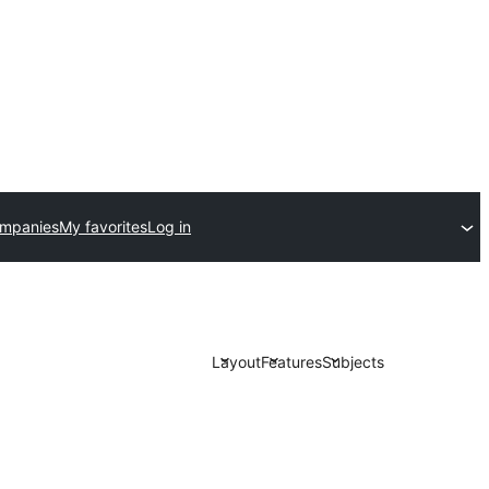
ompanies
My favorites
Log in
Layout
Features
Subjects