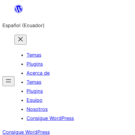
Saltar
al
Español (Ecuador)
contenido
Temas
Plugins
Acerca de
Temas
Plugins
Equipo
Nosotros
Consigue WordPress
Consigue WordPress