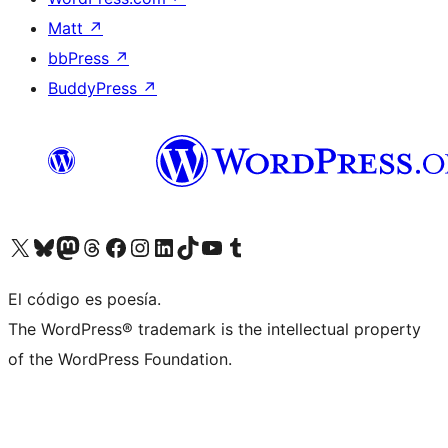
Matt
↗
bbPress
↗
BuddyPress
↗
Visita nuestra cuenta de X (anteriormente Twitter)
Visit our Bluesky account
Visit our Mastodon account
Visit our Threads account
Visita nuestra página de Facebook
Visita nuestra cuenta de Instagram
Visita nuestra cuenta de LinkedIn
Visit our TikTok account
Visita nuestro canal de YouTube
Visit our Tumblr account
El código es poesía.
The WordPress® trademark is the intellectual property
of the WordPress Foundation.