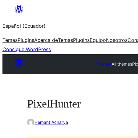
Saltar
al
Español (Ecuador)
contenido
Temas
Plugins
Acerca de
Temas
Plugins
Equipo
Nosotros
Con
Consigue WordPress
Themes
All themes
Pi
PixelHunter
Hemant Acharya