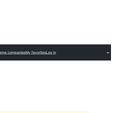
heme companies
My favorites
Log in