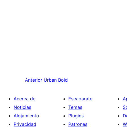
Anterior
Urban Bold
Acerca de
Escaparate
A
Noticias
Temas
S
Alojamiento
Plugins
D
Privacidad
Patrones
W