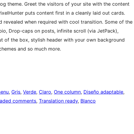
og theme. Greet the visitors of your site with the content
xelHunter puts content first in a cleanly laid out cards.
 revealed when required with cool transition. Some of the
io, Drop-caps on posts, infinite scroll (via JetPack),
t of the box, stylish header with your own background
 schemes and so much more.
menu
, 
Gris
, 
Verde
, 
Claro
, 
One column
, 
Diseño adaptable
, 
eaded comments
, 
Translation ready
, 
Blanco