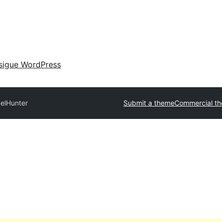
sigue WordPress
xelHunter
Submit a theme
Commercial t