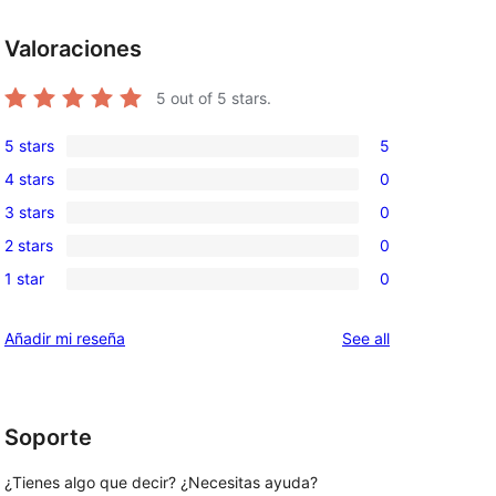
Valoraciones
5
out of 5 stars.
5 stars
5
5
4 stars
0
5-
0
3 stars
0
star
4-
0
reviews
2 stars
0
star
3-
0
reviews
1 star
0
star
2-
0
reviews
star
1-
reviews
Añadir mi reseña
See all
reviews
star
reviews
Soporte
¿Tienes algo que decir? ¿Necesitas ayuda?