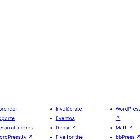
prender
Involúcrate
WordPres
oporte
Eventos
↗
esarrolladores
Donar
↗
Matt
↗
ordPress.tv
↗
Five for the
bbPress