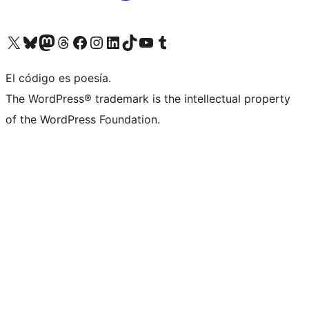
Visita nuestra cuenta de X (anteriormente Twitter)
Visit our Bluesky account
Visit our Mastodon account
Visit our Threads account
Visita nuestra página de Facebook
Visita nuestra cuenta de Instagram
Visita nuestra cuenta de LinkedIn
Visit our TikTok account
Visita nuestro canal de YouTube
Visit our Tumblr account
El código es poesía.
The WordPress® trademark is the intellectual property
of the WordPress Foundation.