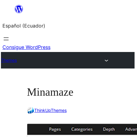
Saltar
al
Español (Ecuador)
contenido
Consigue WordPress
Themes
Minamaze
ThinkUpThemes