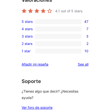
Valoraciones
4.1
out of 5 stars.
5 stars
47
47
4 stars
7
5-
7
3 stars
3
star
4-
3
reviews
2 stars
2
star
3-
2
reviews
1 star
10
star
2-
10
reviews
star
1-
reviews
Añadir mi reseña
See all
reviews
star
reviews
Soporte
¿Tienes algo que decir? ¿Necesitas
ayuda?
Ver foro de soporte