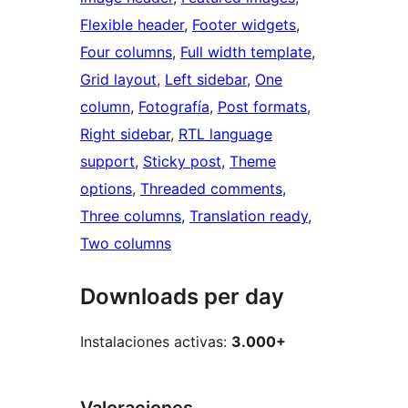
Flexible header
, 
Footer widgets
, 
Four columns
, 
Full width template
, 
Grid layout
, 
Left sidebar
, 
One
column
, 
Fotografía
, 
Post formats
, 
Right sidebar
, 
RTL language
support
, 
Sticky post
, 
Theme
options
, 
Threaded comments
, 
Three columns
, 
Translation ready
, 
Two columns
Downloads per day
Instalaciones activas:
3.000+