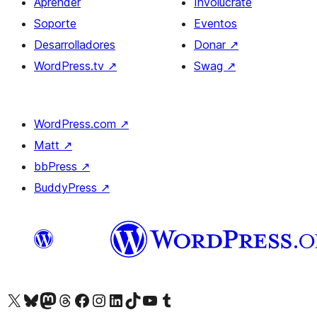
Aprender
Involúcrate
Soporte
Eventos
Desarrolladores
Donar
↗
WordPress.tv
↗
Swag
↗
WordPress.com
↗
Matt
↗
bbPress
↗
BuddyPress
↗
Visita nuestra cuenta de X (anteriormente Twitter)
Visit our Bluesky account
Visit our Mastodon account
Visit our Threads account
Visita nuestra página de Facebook
Visita nuestra cuenta de Instagram
Visita nuestra cuenta de LinkedIn
Visit our TikTok account
Visita nuestro canal de YouTube
Visit our Tumblr account