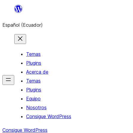
Saltar
al
Español (Ecuador)
contenido
Temas
Plugins
Acerca de
Temas
Plugins
Equipo
Nosotros
Consigue WordPress
Consigue WordPress