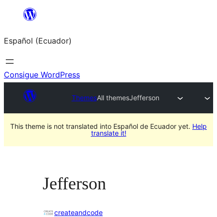
Saltar
al
Español (Ecuador)
contenido
Consigue WordPress
Themes
All themes
Jefferson
This theme is not translated into Español de Ecuador yet.
Help
translate it!
Jefferson
createandcode