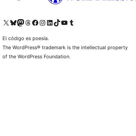
Visita nuestra cuenta de X (anteriormente Twitter)
Visit our Bluesky account
Visit our Mastodon account
Visit our Threads account
Visita nuestra página de Facebook
Visita nuestra cuenta de Instagram
Visita nuestra cuenta de LinkedIn
Visit our TikTok account
Visita nuestro canal de YouTube
Visit our Tumblr account
El código es poesía.
The WordPress® trademark is the intellectual property
of the WordPress Foundation.