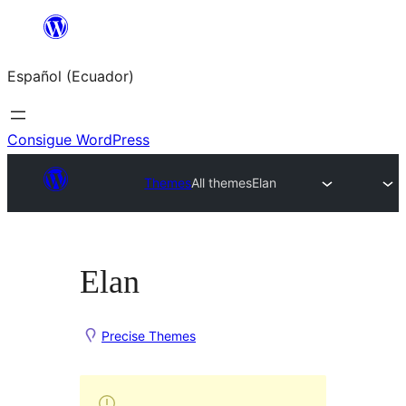
Saltar
al
Español (Ecuador)
contenido
Consigue WordPress
Themes
All themes
Elan
Elan
Precise Themes