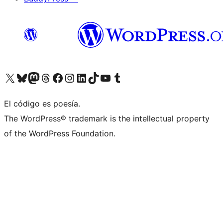
Visita nuestra cuenta de X (anteriormente Twitter)
Visit our Bluesky account
Visit our Mastodon account
Visit our Threads account
Visita nuestra página de Facebook
Visita nuestra cuenta de Instagram
Visita nuestra cuenta de LinkedIn
Visit our TikTok account
Visita nuestro canal de YouTube
Visit our Tumblr account
El código es poesía.
The WordPress® trademark is the intellectual property
of the WordPress Foundation.