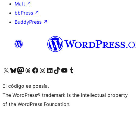
Matt
↗
bbPress
↗
BuddyPress
↗
Visita nuestra cuenta de X (anteriormente Twitter)
Visit our Bluesky account
Visit our Mastodon account
Visit our Threads account
Visita nuestra página de Facebook
Visita nuestra cuenta de Instagram
Visita nuestra cuenta de LinkedIn
Visit our TikTok account
Visita nuestro canal de YouTube
Visit our Tumblr account
El código es poesía.
The WordPress® trademark is the intellectual property
of the WordPress Foundation.