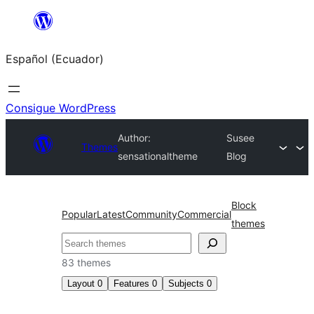
Saltar
al
Español (Ecuador)
contenido
Consigue WordPress
Author:
Susee
Themes
sensationaltheme
Blog
Block
Popular
Latest
Community
Commercial
themes
Buscar
83 themes
Layout
0
Features
0
Subjects
0