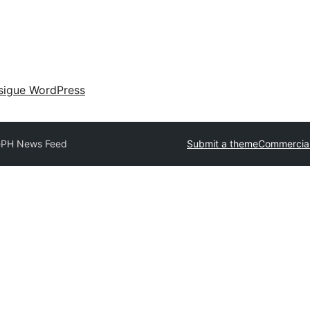
sigue WordPress
e
PH News Feed
Submit a theme
Commercia