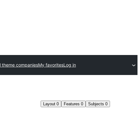
l theme companies
My favorites
Log in
Layout
0
Features
0
Subjects
0