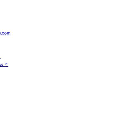
s.com
↗
ss
↗