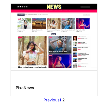
PixaNews
Previous
1
2