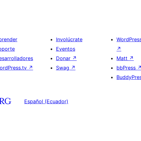
prender
Involúcrate
WordPres
oporte
Eventos
↗
esarrolladores
Donar
↗
Matt
↗
ordPress.tv
↗
Swag
↗
bbPress
BuddyPre
Español (Ecuador)