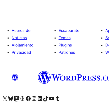
Acerca de
Escaparate
A
Noticias
Temas
S
Alojamiento
Plugins
D
Privacidad
Patrones
W
Visita nuestra cuenta de X (anteriormente Twitter)
Visit our Bluesky account
Visit our Mastodon account
Visit our Threads account
Visita nuestra página de Facebook
Visita nuestra cuenta de Instagram
Visita nuestra cuenta de LinkedIn
Visit our TikTok account
Visita nuestro canal de YouTube
Visit our Tumblr account