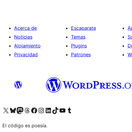
Acerca de
Escaparate
A
Noticias
Temas
S
Alojamiento
Plugins
D
Privacidad
Patrones
W
Visita nuestra cuenta de X (anteriormente Twitter)
Visit our Bluesky account
Visit our Mastodon account
Visit our Threads account
Visita nuestra página de Facebook
Visita nuestra cuenta de Instagram
Visita nuestra cuenta de LinkedIn
Visit our TikTok account
Visita nuestro canal de YouTube
Visit our Tumblr account
El código es poesía.