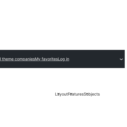
l theme companies
My favorites
Log in
Layout
Features
Subjects