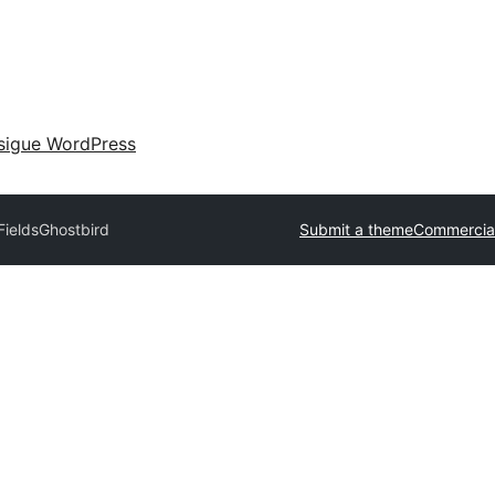
sigue WordPress
Fields
Ghostbird
Submit a theme
Commercia