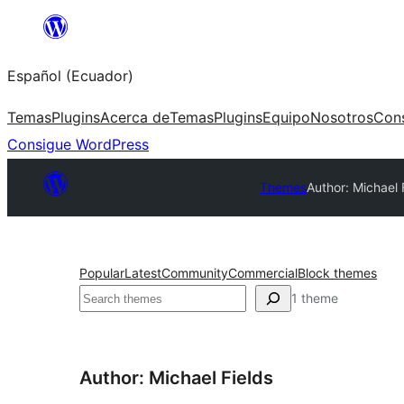
Saltar
al
Español (Ecuador)
contenido
Temas
Plugins
Acerca de
Temas
Plugins
Equipo
Nosotros
Con
Consigue WordPress
Themes
Author: Michael 
Popular
Latest
Community
Commercial
Block themes
Buscar
1 theme
Author: Michael Fields