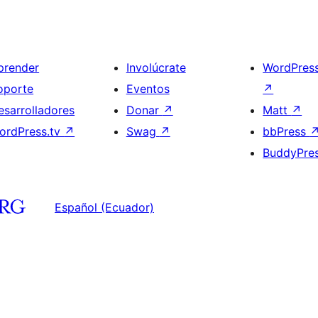
prender
Involúcrate
WordPres
oporte
Eventos
↗
esarrolladores
Donar
↗
Matt
↗
ordPress.tv
↗
Swag
↗
bbPress
BuddyPre
Español (Ecuador)