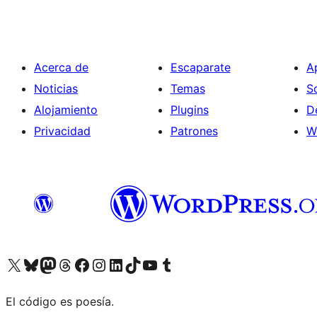
Acerca de
Escaparate
A
Noticias
Temas
S
Alojamiento
Plugins
D
Privacidad
Patrones
W
Visita nuestra cuenta de X (anteriormente Twitter)
Visit our Bluesky account
Visit our Mastodon account
Visit our Threads account
Visita nuestra página de Facebook
Visita nuestra cuenta de Instagram
Visita nuestra cuenta de LinkedIn
Visit our TikTok account
Visita nuestro canal de YouTube
Visit our Tumblr account
El código es poesía.