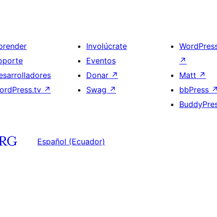
prender
Involúcrate
WordPres
oporte
Eventos
↗
esarrolladores
Donar
↗
Matt
↗
ordPress.tv
↗
Swag
↗
bbPress
BuddyPre
Español (Ecuador)