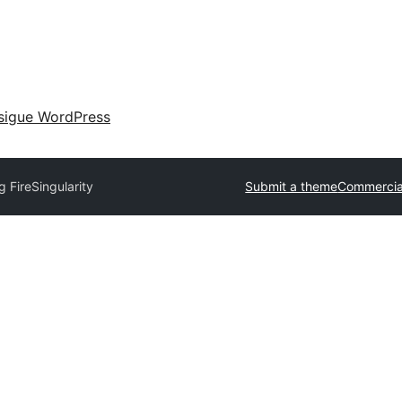
sigue WordPress
g Fire
Singularity
Submit a theme
Commercia