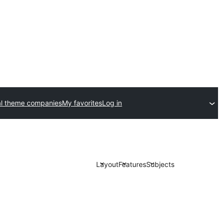
l theme companies
My favorites
Log in
Layout
Features
Subjects