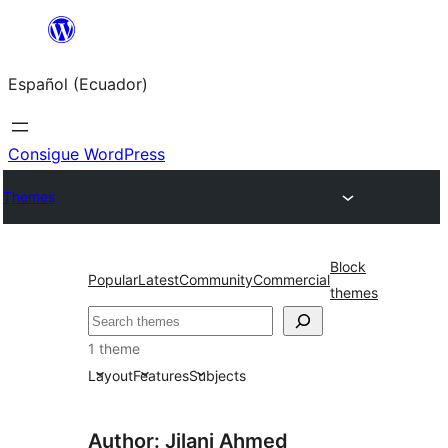
Saltar
al
Español (Ecuador)
contenido
Consigue WordPress
Themes
Block
Popular
Latest
Community
Commercial
themes
Buscar
1 theme
Layout
Features
Subjects
Author: Jilani Ahmed