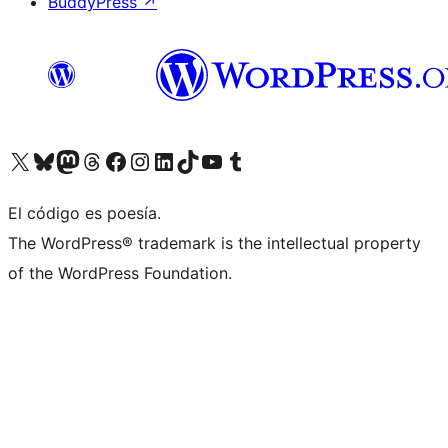
BuddyPress
↗
Visita nuestra cuenta de X (anteriormente Twitter)
Visit our Bluesky account
Visit our Mastodon account
Visit our Threads account
Visita nuestra página de Facebook
Visita nuestra cuenta de Instagram
Visita nuestra cuenta de LinkedIn
Visit our TikTok account
Visita nuestro canal de YouTube
Visit our Tumblr account
El código es poesía.
The WordPress® trademark is the intellectual property
of the WordPress Foundation.