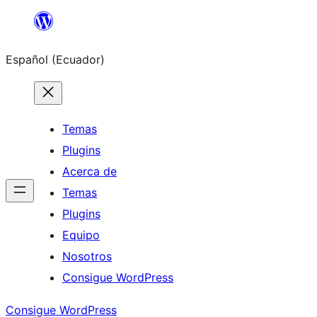
Saltar
al
Español (Ecuador)
contenido
Temas
Plugins
Acerca de
Temas
Plugins
Equipo
Nosotros
Consigue WordPress
Consigue WordPress