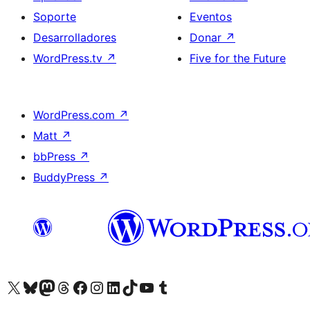
Soporte
Eventos
Desarrolladores
Donar
↗
WordPress.tv
↗
Five for the Future
WordPress.com
↗
Matt
↗
bbPress
↗
BuddyPress
↗
Visita nuestra cuenta de X (anteriormente Twitter)
Visit our Bluesky account
Visit our Mastodon account
Visit our Threads account
Visita nuestra página de Facebook
Visita nuestra cuenta de Instagram
Visita nuestra cuenta de LinkedIn
Visit our TikTok account
Visita nuestro canal de YouTube
Visit our Tumblr account