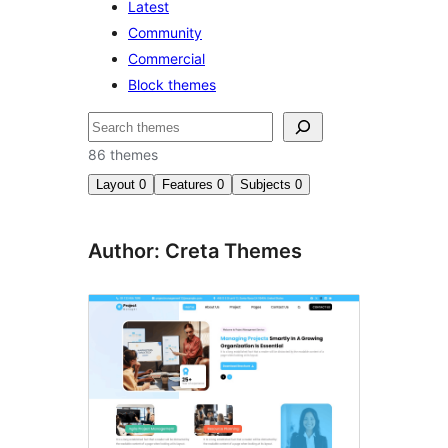
Latest
Community
Commercial
Block themes
Buscar
86 themes
Layout
0
Features
0
Subjects
0
Author: Creta Themes