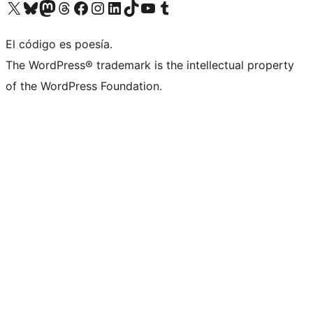
Visita nuestra cuenta de X (anteriormente Twitter)
Visit our Bluesky account
Visit our Mastodon account
Visit our Threads account
Visita nuestra página de Facebook
Visita nuestra cuenta de Instagram
Visita nuestra cuenta de LinkedIn
Visit our TikTok account
Visita nuestro canal de YouTube
Visit our Tumblr account
El código es poesía.
The WordPress® trademark is the intellectual property
of the WordPress Foundation.