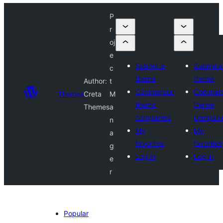
P
r
oj
e
Submit a
Submit a
c
theme
theme
Author:
t
Commercial
Commerc
Themes
Creta
M
theme
theme
Themes
a
companies
compani
n
My
My
a
favorites
favorites
g
Log in
Log in
e
r
Popular