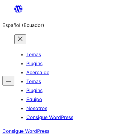
Saltar
al
Español (Ecuador)
contenido
Temas
Plugins
Acerca de
Temas
Plugins
Equipo
Nosotros
Consigue WordPress
Consigue WordPress