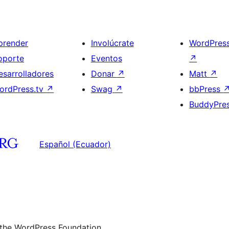
prender
Involúcrate
WordPres
oporte
Eventos
↗
esarrolladores
Donar
↗
Matt
↗
ordPress.tv
↗
Swag
↗
bbPress
BuddyPre
Español (Ecuador)
 the WordPress Foundation.