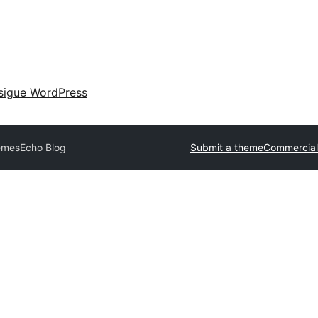
sigue WordPress
hemes
Echo Blog
Submit a theme
Commercial