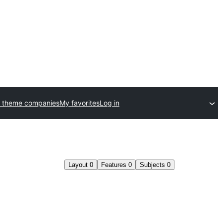
 theme companies
My favorites
Log in
Layout
0
Features
0
Subjects
0