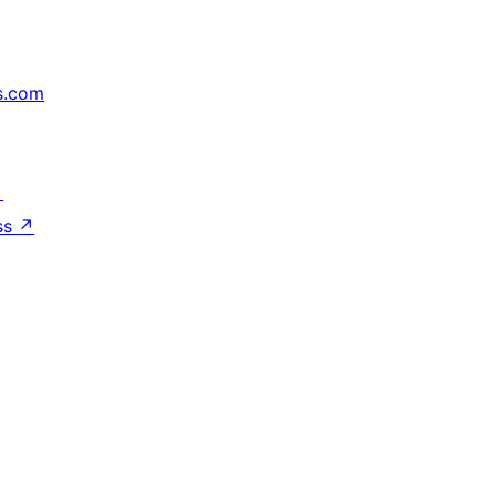
s.com
↗
ss
↗