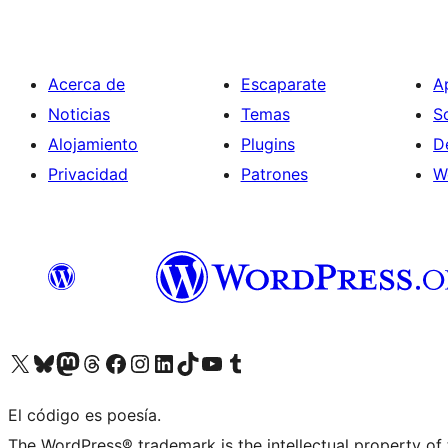
Acerca de
Escaparate
A
Noticias
Temas
S
Alojamiento
Plugins
D
Privacidad
Patrones
W
Visita nuestra cuenta de X (anteriormente Twitter)
Visit our Bluesky account
Visit our Mastodon account
Visit our Threads account
Visita nuestra página de Facebook
Visita nuestra cuenta de Instagram
Visita nuestra cuenta de LinkedIn
Visit our TikTok account
Visita nuestro canal de YouTube
Visit our Tumblr account
El código es poesía.
The WordPress® trademark is the intellectual property of