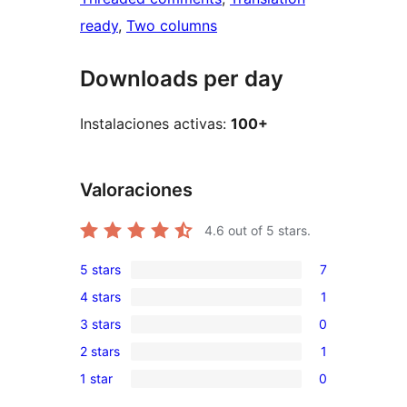
ready
, 
Two columns
Downloads per day
Instalaciones activas:
100+
Valoraciones
4.6
out of 5 stars.
5 stars
7
7
4 stars
1
5-
1
3 stars
0
star
4-
0
reviews
2 stars
1
star
3-
1
review
1 star
0
star
2-
0
reviews