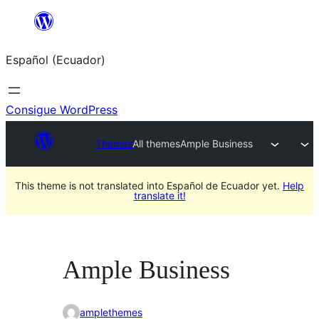
Saltar
al
Español (Ecuador)
contenido
Consigue WordPress
Themes
All themes
Ample Business
This theme is not translated into Español de Ecuador yet.
Help
translate it!
Ample Business
amplethemes