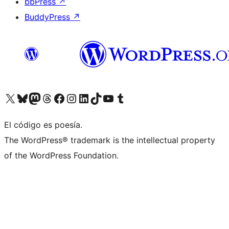
bbPress
↗
BuddyPress
↗
Visita nuestra cuenta de X (anteriormente Twitter)
Visit our Bluesky account
Visit our Mastodon account
Visit our Threads account
Visita nuestra página de Facebook
Visita nuestra cuenta de Instagram
Visita nuestra cuenta de LinkedIn
Visit our TikTok account
Visita nuestro canal de YouTube
Visit our Tumblr account
El código es poesía.
The WordPress® trademark is the intellectual property
of the WordPress Foundation.