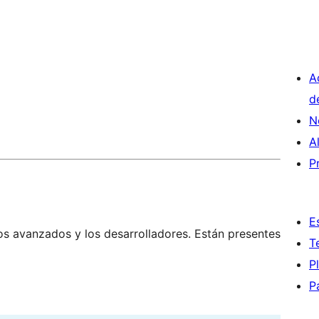
A
d
N
A
P
E
os avanzados y los desarrolladores. Están presentes
T
P
P