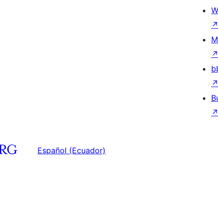
W
M
b
B
Español (Ecuador)