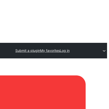
Submit a plugin
My favorites
Log in