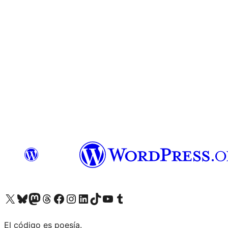
Visita nuestra cuenta de X (anteriormente Twitter)
Visit our Bluesky account
Visit our Mastodon account
Visit our Threads account
Visita nuestra página de Facebook
Visita nuestra cuenta de Instagram
Visita nuestra cuenta de LinkedIn
Visit our TikTok account
Visita nuestro canal de YouTube
Visit our Tumblr account
El código es poesía.