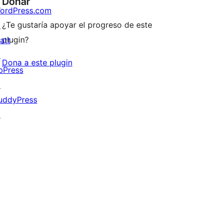
Donar
ordPress.com
¿Te gustaría apoyar el progreso de este
↗
plugin?
att
↗
Dona a este plugin
bPress
↗
uddyPress
↗