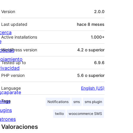
Meta
Version
2.0.0
Last updated
hace
8 meses
cerca
Active installations
1.000+
e
oticias
WordPress version
4.2 o superior
lojamiento
Tested up to
6.9.6
rivacidad
PHP version
5.6 o superior
Language
English (US)
scaparate
emas
Tags
Notifications
sms
sms plugin
lugins
twilio
woocommerce SMS
atrones
Valoraciones