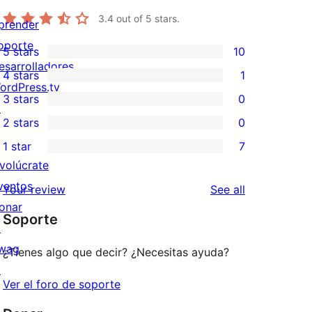
3.4
out of 5 stars.
prender
oporte
5 stars
10
10
esarrolladores
4 stars
1
5-
1
ordPress.tv
3 stars
0
star
4-
↗
0
2 stars
0
reviews
star
3-
0
1 star
7
review
star
2-
7
nvolúcrate
reviews
star
1-
ventos
reviews
Your review
See all
reviews
star
onar
Soporte
reviews
↗
wag
¿Tienes algo que decir? ¿Necesitas ayuda?
↗
Ver el foro de soporte