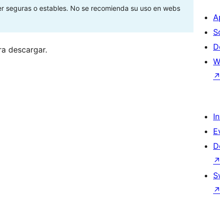
ser seguras o estables. No se recomienda su uso en webs
A
S
D
ra descargar.
W
I
E
D
S