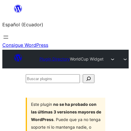
Saltar
al
Español (Ecuador)
contenido
Consigue WordPress
Plugin Directory
WorldCup Widget
Buscar
plugins
Este plugin
no se ha probado con
las últimas 3 versiones mayores de
WordPress
. Puede que ya no tenga
soporte ni lo mantenga nadie, o