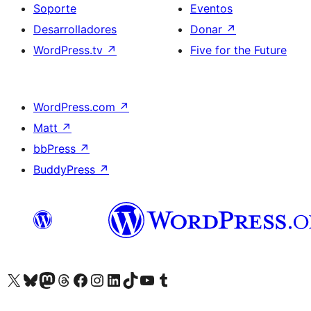
Soporte
Eventos
Desarrolladores
Donar
↗
WordPress.tv
↗
Five for the Future
WordPress.com
↗
Matt
↗
bbPress
↗
BuddyPress
↗
Visita nuestra cuenta de X (anteriormente Twitter)
Visit our Bluesky account
Visit our Mastodon account
Visit our Threads account
Visita nuestra página de Facebook
Visita nuestra cuenta de Instagram
Visita nuestra cuenta de LinkedIn
Visit our TikTok account
Visita nuestro canal de YouTube
Visit our Tumblr account