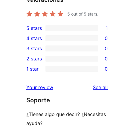
5
out of 5 stars.
5 stars
1
1
4 stars
0
5-
0
3 stars
0
star
4-
0
2 stars
0
review
star
3-
0
1 star
0
reviews
star
2-
0
reviews
star
1-
reviews
Your review
See all
reviews
star
Soporte
reviews
¿Tienes algo que decir? ¿Necesitas
ayuda?