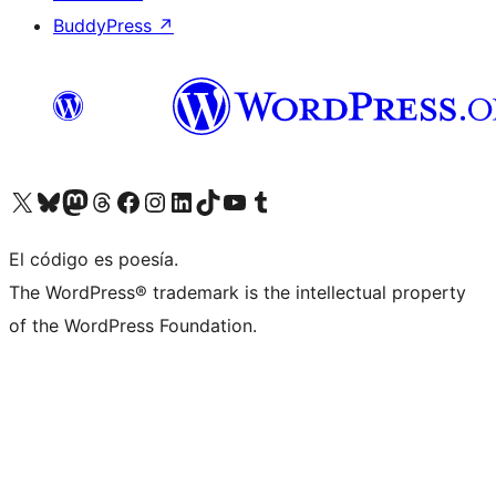
BuddyPress
↗
Visita nuestra cuenta de X (anteriormente Twitter)
Visit our Bluesky account
Visit our Mastodon account
Visit our Threads account
Visita nuestra página de Facebook
Visita nuestra cuenta de Instagram
Visita nuestra cuenta de LinkedIn
Visit our TikTok account
Visita nuestro canal de YouTube
Visit our Tumblr account
El código es poesía.
The WordPress® trademark is the intellectual property
of the WordPress Foundation.