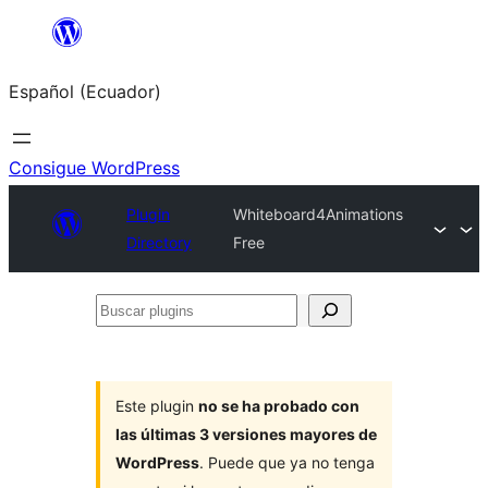
Saltar
al
Español (Ecuador)
contenido
Consigue WordPress
Plugin
Whiteboard4Animations
Directory
Free
Buscar
plugins
Este plugin
no se ha probado con
las últimas 3 versiones mayores de
WordPress
. Puede que ya no tenga