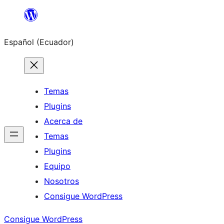
Saltar
al
Español (Ecuador)
contenido
Temas
Plugins
Acerca de
Temas
Plugins
Equipo
Nosotros
Consigue WordPress
Consigue WordPress