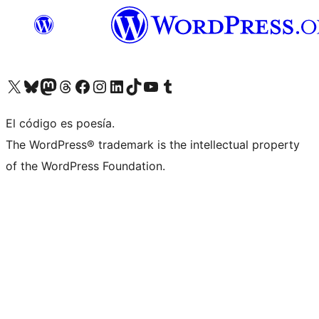
Visita nuestra cuenta de X (anteriormente Twitter)
Visit our Bluesky account
Visit our Mastodon account
Visit our Threads account
Visita nuestra página de Facebook
Visita nuestra cuenta de Instagram
Visita nuestra cuenta de LinkedIn
Visit our TikTok account
Visita nuestro canal de YouTube
Visit our Tumblr account
El código es poesía.
The WordPress® trademark is the intellectual property
of the WordPress Foundation.