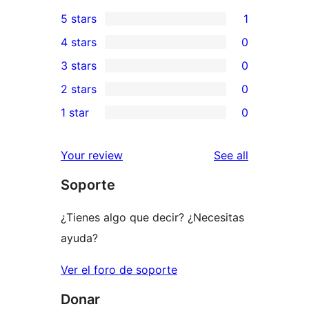
5 stars
1
1
4 stars
0
5-
0
3 stars
0
star
4-
0
2 stars
0
review
star
3-
0
1 star
0
reviews
star
2-
0
reviews
star
1-
reviews
Your review
See all
reviews
star
Soporte
reviews
¿Tienes algo que decir? ¿Necesitas
ayuda?
Ver el foro de soporte
Donar