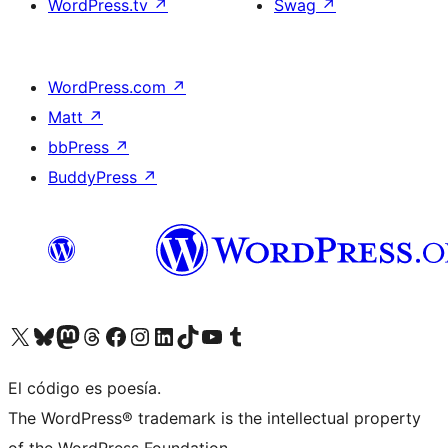
WordPress.tv
↗
Swag
↗
WordPress.com
↗
Matt
↗
bbPress
↗
BuddyPress
↗
Visita nuestra cuenta de X (anteriormente Twitter)
Visit our Bluesky account
Visit our Mastodon account
Visit our Threads account
Visita nuestra página de Facebook
Visita nuestra cuenta de Instagram
Visita nuestra cuenta de LinkedIn
Visit our TikTok account
Visita nuestro canal de YouTube
Visit our Tumblr account
El código es poesía.
The WordPress® trademark is the intellectual property