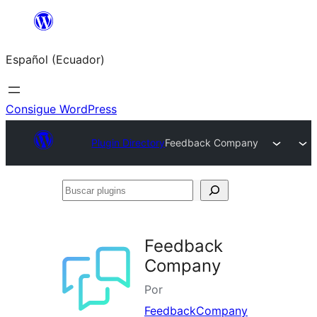
Saltar
al
Español (Ecuador)
contenido
Consigue WordPress
Plugin Directory
Feedback Company
Buscar
plugins
Feedback
Company
Por
FeedbackCompany