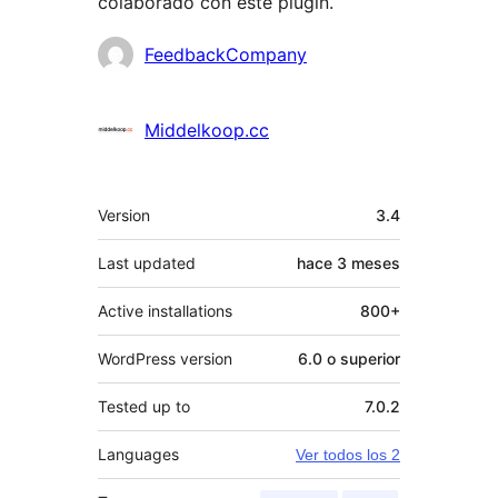
colaborado con este plugin.
Colaboradores
FeedbackCompany
Middelkoop.cc
Meta
Version
3.4
Last updated
hace
3 meses
Active installations
800+
WordPress version
6.0 o superior
Tested up to
7.0.2
Languages
Ver todos los 2