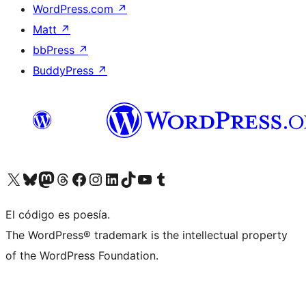
WordPress.com
↗
Matt
↗
bbPress
↗
BuddyPress
↗
Visita nuestra cuenta de X (anteriormente Twitter)
Visit our Bluesky account
Visit our Mastodon account
Visit our Threads account
Visita nuestra página de Facebook
Visita nuestra cuenta de Instagram
Visita nuestra cuenta de LinkedIn
Visit our TikTok account
Visita nuestro canal de YouTube
Visit our Tumblr account
El código es poesía.
The WordPress® trademark is the intellectual property
of the WordPress Foundation.