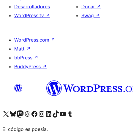
Desarrolladores
Donar
↗
WordPress.tv
↗
Swag
↗
WordPress.com
↗
Matt
↗
bbPress
↗
BuddyPress
↗
Visita nuestra cuenta de X (anteriormente Twitter)
Visit our Bluesky account
Visit our Mastodon account
Visit our Threads account
Visita nuestra página de Facebook
Visita nuestra cuenta de Instagram
Visita nuestra cuenta de LinkedIn
Visit our TikTok account
Visita nuestro canal de YouTube
Visit our Tumblr account
El código es poesía.