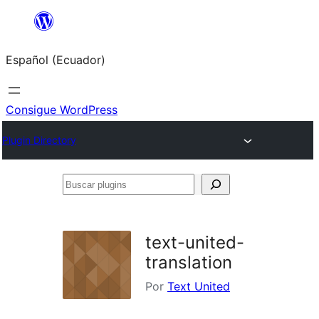
Saltar
al
Español (Ecuador)
contenido
Consigue WordPress
Plugin Directory
Buscar
plugins
text-united-
translation
Por
Text United