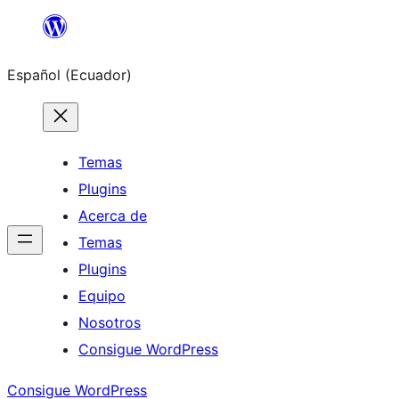
Saltar
al
Español (Ecuador)
contenido
Temas
Plugins
Acerca de
Temas
Plugins
Equipo
Nosotros
Consigue WordPress
Consigue WordPress