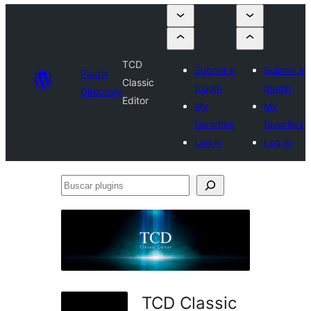
TCD
Submit a
Submit a
Plugin
Classic
plugin
plugin
Directory
Editor
My
My
favorites
favorites
Log in
Log in
Buscar
plugins
TCD Classic