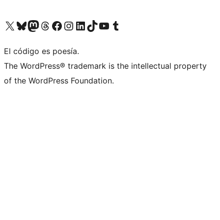
Visita nuestra cuenta de X (anteriormente Twitter)
Visit our Bluesky account
Visit our Mastodon account
Visit our Threads account
Visita nuestra página de Facebook
Visita nuestra cuenta de Instagram
Visita nuestra cuenta de LinkedIn
Visit our TikTok account
Visita nuestro canal de YouTube
Visit our Tumblr account
El código es poesía.
The WordPress® trademark is the intellectual property
of the WordPress Foundation.