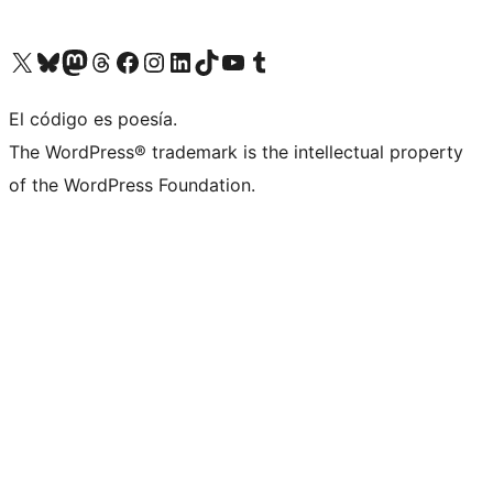
Visita nuestra cuenta de X (anteriormente Twitter)
Visit our Bluesky account
Visit our Mastodon account
Visit our Threads account
Visita nuestra página de Facebook
Visita nuestra cuenta de Instagram
Visita nuestra cuenta de LinkedIn
Visit our TikTok account
Visita nuestro canal de YouTube
Visit our Tumblr account
El código es poesía.
The WordPress® trademark is the intellectual property
of the WordPress Foundation.