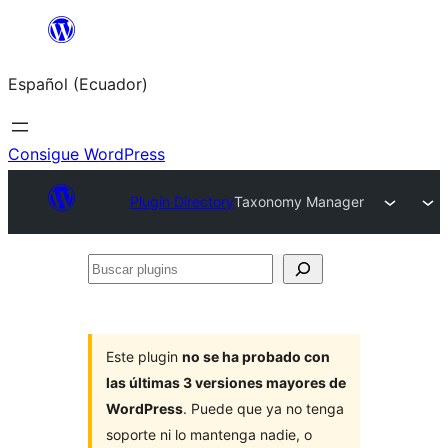
Saltar
al
Español (Ecuador)
contenido
Consigue WordPress
Plugin Directory
Taxonomy Manager
Buscar
plugins
Este plugin
no se ha probado con
las últimas 3 versiones mayores de
WordPress
. Puede que ya no tenga
soporte ni lo mantenga nadie, o