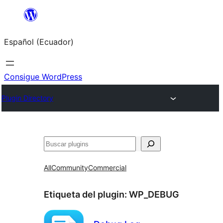
Saltar
al
Español (Ecuador)
contenido
Consigue WordPress
Plugin Directory
Buscar
All
Community
Commercial
Etiqueta del plugin:
WP_DEBUG