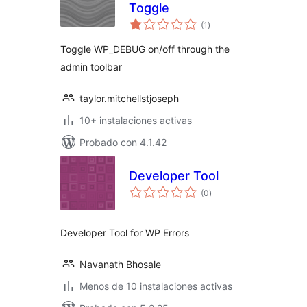
Toggle
total
(1
)
de
valoraciones
Toggle WP_DEBUG on/off through the
admin toolbar
taylor.mitchellstjoseph
10+ instalaciones activas
Probado con 4.1.42
Developer Tool
total
(0
)
de
valoraciones
Developer Tool for WP Errors
Navanath Bhosale
Menos de 10 instalaciones activas