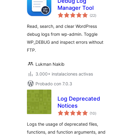
Debug Log
Manager Tool
total
(22
)
de
valoraciones
Read, search, and clear WordPress
debug logs from wp-admin. Toggle
WP_DEBUG and inspect errors without
FTP.
Lukman Nakib
3.000+ instalaciones activas
Probado con 7.0.3
Log Deprecated
Notices
total
(10
)
de
valoraciones
Logs the usage of deprecated files,
functions, and function arguments, and