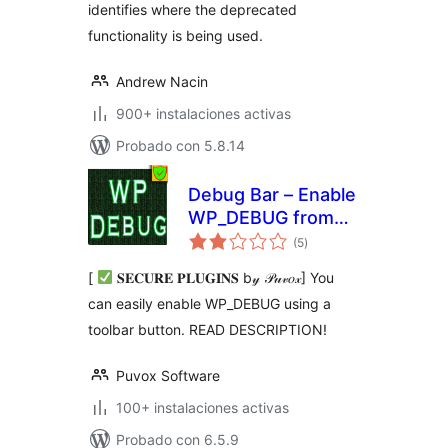
identifies where the deprecated
functionality is being used.
Andrew Nacin
900+ instalaciones activas
Probado con 5.8.14
Debug Bar – Enable
WP_DEBUG from
total
admin dashboard
(5
)
de
valoraciones
[
𝐒𝐄𝐂𝐔𝐑𝐄 𝐏𝐋𝐔𝐆𝐈𝐍𝐒 b𝓎 𝒫𝓊𝓋𝑜𝓍] You
can easily enable WP_DEBUG using a
toolbar button. READ DESCRIPTION!
Puvox Software
100+ instalaciones activas
Probado con 6.5.9