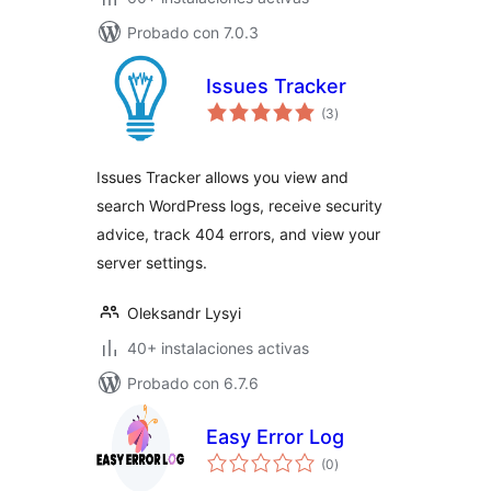
Probado con 7.0.3
Issues Tracker
total
(3
)
de
valoraciones
Issues Tracker allows you view and
search WordPress logs, receive security
advice, track 404 errors, and view your
server settings.
Oleksandr Lysyi
40+ instalaciones activas
Probado con 6.7.6
Easy Error Log
total
(0
)
de
valoraciones