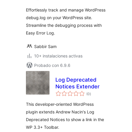
Effortlessly track and manage WordPress
debug.log on your WordPress site.
Streamline the debugging process with
Easy Error Log.
Sabbir Sam
10+ instalaciones activas
Probado con 6.9.6
Log Deprecated
Notices Extender
total
(0
)
de
valoraciones
This developer-oriented WordPress
plugin extends Andrew Nacin's Log
Deprecated Notices to show a link in the
WP 3.3+ Toolbar.