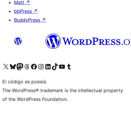
Matt
↗
bbPress
↗
BuddyPress
↗
Visita nuestra cuenta de X (anteriormente Twitter)
Visit our Bluesky account
Visit our Mastodon account
Visit our Threads account
Visita nuestra página de Facebook
Visita nuestra cuenta de Instagram
Visita nuestra cuenta de LinkedIn
Visit our TikTok account
Visita nuestro canal de YouTube
Visit our Tumblr account
El código es poesía.
The WordPress® trademark is the intellectual property
of the WordPress Foundation.