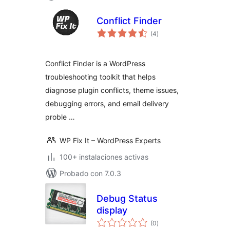
Conflict Finder
total
(4
)
de
valoraciones
Conflict Finder is a WordPress
troubleshooting toolkit that helps
diagnose plugin conflicts, theme issues,
debugging errors, and email delivery
proble …
WP Fix It – WordPress Experts
100+ instalaciones activas
Probado con 7.0.3
Debug Status
display
total
(0
)
de