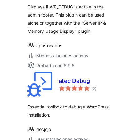
valoraciones
Displays if WP_DEBUG is active in the
admin footer. This plugin can be used
alone or together with the "Server IP &
Memory Usage Display" plugin.
apasionados
80+ instalaciones activas
Probado con 6.9.6
atec Debug
total
(2
)
de
valoraciones
Essential toolbox to debug a WordPress
installation.
docjojo
60+ instalaciones activas