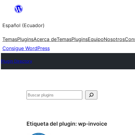
Saltar
al
Español (Ecuador)
contenido
Temas
Plugins
Acerca de
Temas
Plugins
Equipo
Nosotros
Con
Consigue WordPress
Plugin Directory
Buscar
Etiqueta del plugin:
wp-invoice