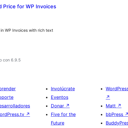
d Price for WP Invoices
in WP Invoices with rich text
o con 6.9.5
prender
Involúcrate
WordPres
oporte
Eventos
↗
esarrolladores
Donar
↗
Matt
↗
ordPress.tv
↗
Five for the
bbPress
Future
BuddyPre