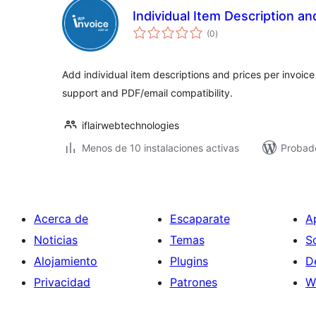
Individual Item Description an
total
(0
)
de
valoraciones
Add individual item descriptions and prices per invoice 
support and PDF/email compatibility.
iflairwebtechnologies
Menos de 10 instalaciones activas
Probad
Acerca de
Escaparate
A
Noticias
Temas
S
Alojamiento
Plugins
D
Privacidad
Patrones
W