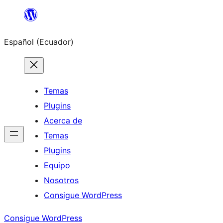
Saltar
al
Español (Ecuador)
contenido
Temas
Plugins
Acerca de
Temas
Plugins
Equipo
Nosotros
Consigue WordPress
Consigue WordPress