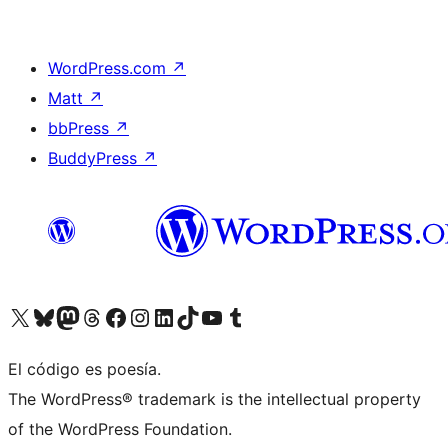
WordPress.com
↗
Matt
↗
bbPress
↗
BuddyPress
↗
Visita nuestra cuenta de X (anteriormente Twitter)
Visit our Bluesky account
Visit our Mastodon account
Visit our Threads account
Visita nuestra página de Facebook
Visita nuestra cuenta de Instagram
Visita nuestra cuenta de LinkedIn
Visit our TikTok account
Visita nuestro canal de YouTube
Visit our Tumblr account
El código es poesía.
The WordPress® trademark is the intellectual property
of the WordPress Foundation.