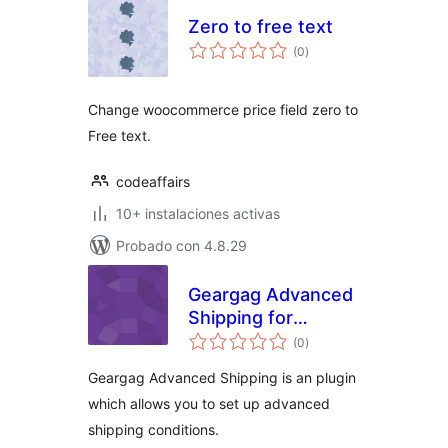
Zero to free text
total
(0
)
de
valoraciones
Change woocommerce price field zero to
Free text.
codeaffairs
10+ instalaciones activas
Probado con 4.8.29
Geargag Advanced
Shipping for
total
WooCommerce
(0
)
de
valoraciones
Geargag Advanced Shipping is an plugin
which allows you to set up advanced
shipping conditions.