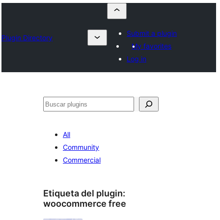
Submit a plugin
Plugin Directory
My favorites
Log in
Buscar
All
Community
Commercial
Etiqueta del plugin:
woocommerce free