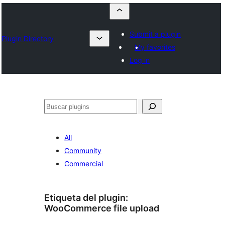
Submit a plugin
Plugin Directory
My favorites
Log in
Buscar
All
Community
Commercial
Etiqueta del plugin:
WooCommerce file upload