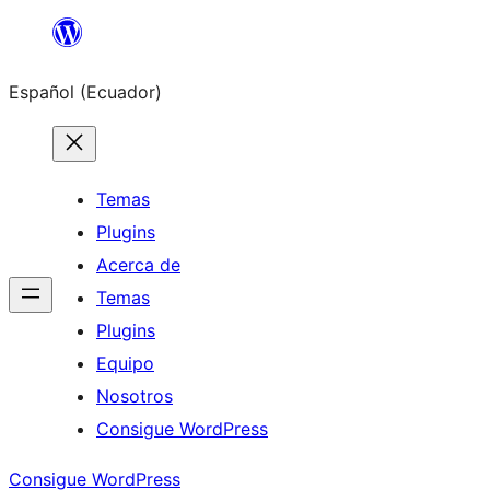
Saltar
al
Español (Ecuador)
contenido
Temas
Plugins
Acerca de
Temas
Plugins
Equipo
Nosotros
Consigue WordPress
Consigue WordPress