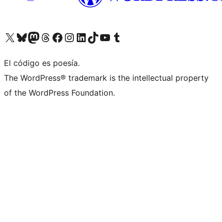
Visita nuestra cuenta de X (anteriormente Twitter)
Visit our Bluesky account
Visit our Mastodon account
Visit our Threads account
Visita nuestra página de Facebook
Visita nuestra cuenta de Instagram
Visita nuestra cuenta de LinkedIn
Visit our TikTok account
Visita nuestro canal de YouTube
Visit our Tumblr account
El código es poesía.
The WordPress® trademark is the intellectual property
of the WordPress Foundation.