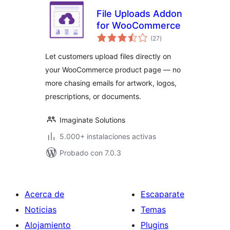
File Uploads Addon
for WooCommerce
total
(27
)
de
valoraciones
Let customers upload files directly on
your WooCommerce product page — no
more chasing emails for artwork, logos,
prescriptions, or documents.
Imaginate Solutions
5.000+ instalaciones activas
Probado con 7.0.3
Acerca de
Escaparate
Noticias
Temas
Alojamiento
Plugins