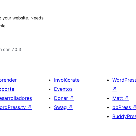
to your website. Needs
le.
 con 7.0.3
prender
Involúcrate
WordPres
oporte
Eventos
↗
esarrolladores
Donar
↗
Matt
↗
ordPress.tv
↗
Swag
↗
bbPress
BuddyPre