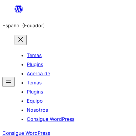
Saltar
al
Español (Ecuador)
contenido
Temas
Plugins
Acerca de
Temas
Plugins
Equipo
Nosotros
Consigue WordPress
Consigue WordPress