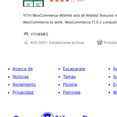
(262
)
de
valoraciones
YITH WooCommerce Wishlist add all Wishlist features 
WooCommerce to work. WooCommerce 11.0.x compatib
YITHEMES
400.000+ instalaciones activas
Probado
Acerca de
Escaparate
A
Noticias
Temas
S
Alojamiento
Plugins
D
Privacidad
Patrones
W