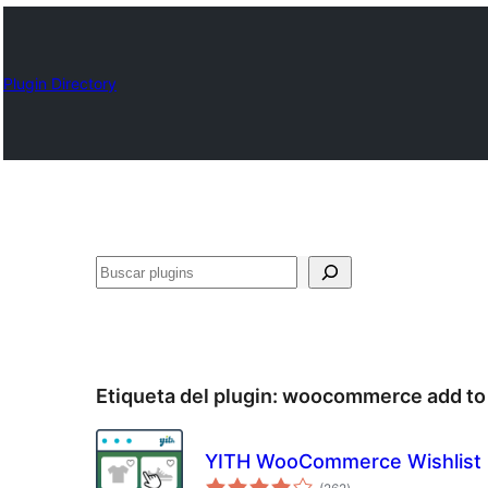
Plugin Directory
Buscar
Etiqueta del plugin:
woocommerce add to 
YITH WooCommerce Wishlist
total