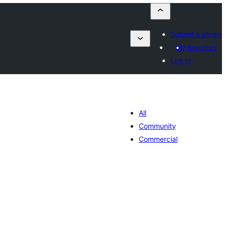
Submit a plugin
My favorites
Log in
All
Community
Commercial