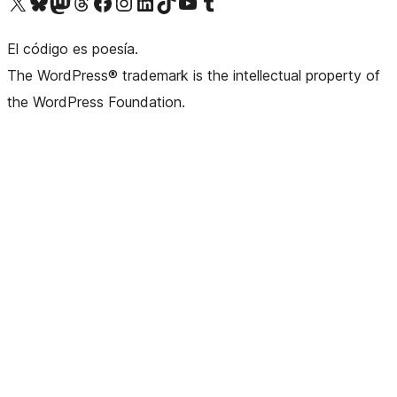
Visita nuestra cuenta de X (anteriormente Twitter)
Visit our Bluesky account
Visit our Mastodon account
Visit our Threads account
Visita nuestra página de Facebook
Visita nuestra cuenta de Instagram
Visita nuestra cuenta de LinkedIn
Visit our TikTok account
Visita nuestro canal de YouTube
Visit our Tumblr account
El código es poesía.
The WordPress® trademark is the intellectual property of
the WordPress Foundation.