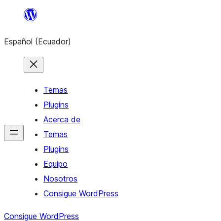
Saltar
al
Español (Ecuador)
contenido
Temas
Plugins
Acerca de
Temas
Plugins
Equipo
Nosotros
Consigue WordPress
Consigue WordPress