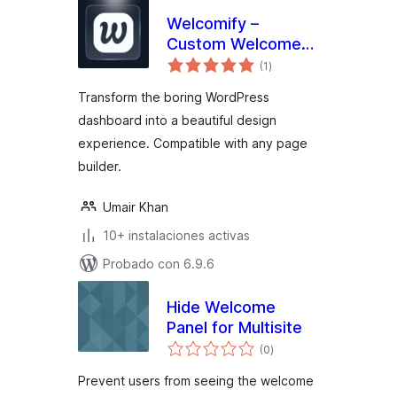
Welcomify –
Custom Welcome
total
Dashboard
(1
)
de
valoraciones
Transform the boring WordPress
dashboard into a beautiful design
experience. Compatible with any page
builder.
Umair Khan
10+ instalaciones activas
Probado con 6.9.6
Hide Welcome
Panel for Multisite
total
(0
)
de
valoraciones
Prevent users from seeing the welcome