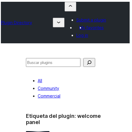
Submit a plugin
Plugin Directory
My favorites
Log in
Buscar
All
Community
Commercial
Etiqueta del plugin:
welcome
panel