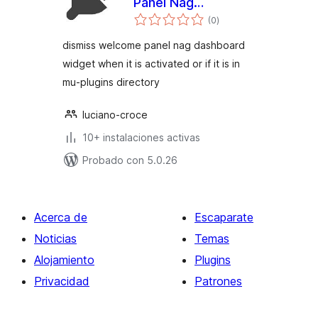
Panel Nag
total
Dashboard Widget
(0
)
de
valoraciones
dismiss welcome panel nag dashboard
widget when it is activated or if it is in
mu-plugins directory
luciano-croce
10+ instalaciones activas
Probado con 5.0.26
Acerca de
Escaparate
Noticias
Temas
Alojamiento
Plugins
Privacidad
Patrones