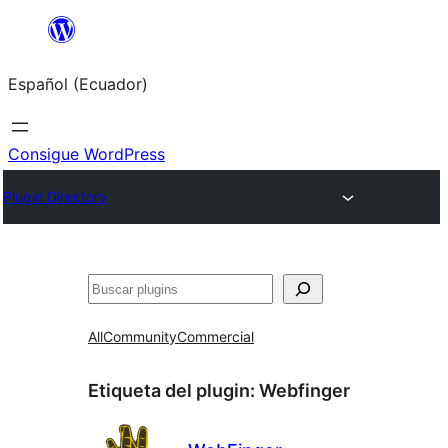
Saltar
al
Español (Ecuador)
contenido
Consigue WordPress
Plugin Directory
Buscar
All
Community
Commercial
Etiqueta del plugin:
Webfinger