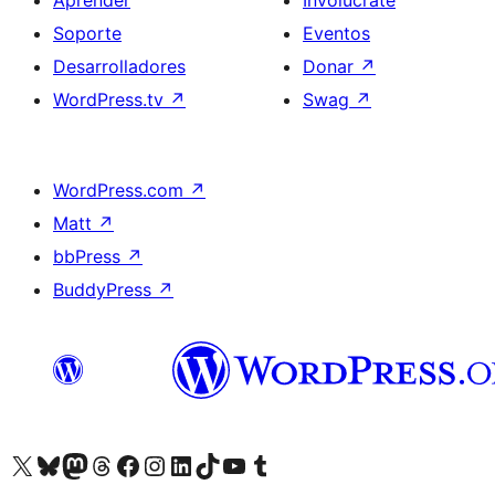
Aprender
Involúcrate
Soporte
Eventos
Desarrolladores
Donar
↗
WordPress.tv
↗
Swag
↗
WordPress.com
↗
Matt
↗
bbPress
↗
BuddyPress
↗
Visita nuestra cuenta de X (anteriormente Twitter)
Visit our Bluesky account
Visit our Mastodon account
Visit our Threads account
Visita nuestra página de Facebook
Visita nuestra cuenta de Instagram
Visita nuestra cuenta de LinkedIn
Visit our TikTok account
Visita nuestro canal de YouTube
Visit our Tumblr account