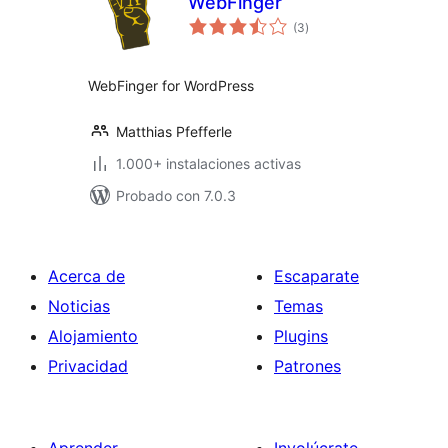
WebFinger
total
(3
)
de
valoraciones
WebFinger for WordPress
Matthias Pfefferle
1.000+ instalaciones activas
Probado con 7.0.3
Acerca de
Escaparate
Noticias
Temas
Alojamiento
Plugins
Privacidad
Patrones