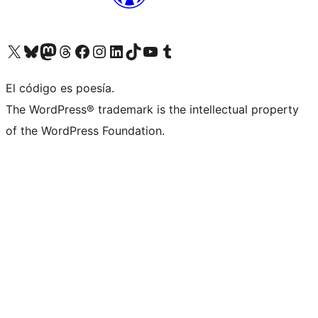
Visita nuestra cuenta de X (anteriormente Twitter)
Visit our Bluesky account
Visit our Mastodon account
Visit our Threads account
Visita nuestra página de Facebook
Visita nuestra cuenta de Instagram
Visita nuestra cuenta de LinkedIn
Visit our TikTok account
Visita nuestro canal de YouTube
Visit our Tumblr account
El código es poesía.
The WordPress® trademark is the intellectual property
of the WordPress Foundation.