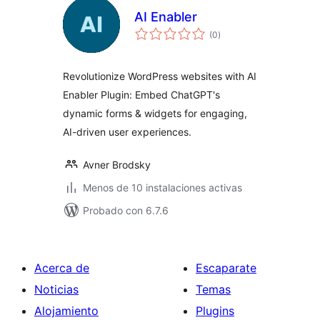
AI Enabler
total
(0
)
de
valoraciones
Revolutionize WordPress websites with AI
Enabler Plugin: Embed ChatGPT's
dynamic forms & widgets for engaging,
AI-driven user experiences.
Avner Brodsky
Menos de 10 instalaciones activas
Probado con 6.7.6
Acerca de
Escaparate
Noticias
Temas
Alojamiento
Plugins