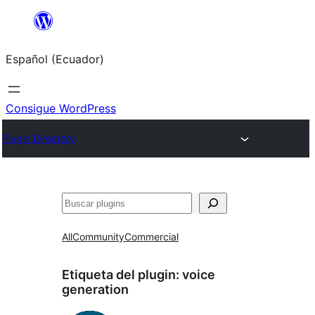
Saltar
al
Español (Ecuador)
contenido
Consigue WordPress
Plugin Directory
Buscar
All
Community
Commercial
Etiqueta del plugin:
voice
generation