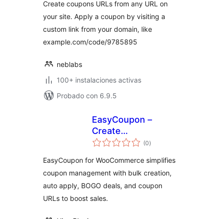
Create coupons URLs from any URL on
WooCommerce
your site. Apply a coupon by visiting a
custom link from your domain, like
example.com/code/9785895
neblabs
100+ instalaciones activas
Probado con 6.9.5
EasyCoupon –
Create
total
WooCommerce
(0
)
de
valoraciones
Coupons, BOGO
EasyCoupon for WooCommerce simplifies
Deals, Auto Apply
coupon management with bulk creation,
Coupons, URL
auto apply, BOGO deals, and coupon
Coupons
URLs to boost sales.