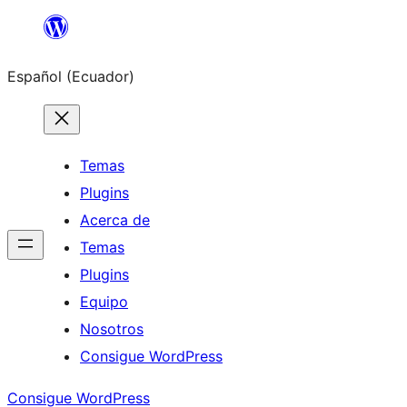
Saltar
al
Español (Ecuador)
contenido
Temas
Plugins
Acerca de
Temas
Plugins
Equipo
Nosotros
Consigue WordPress
Consigue WordPress