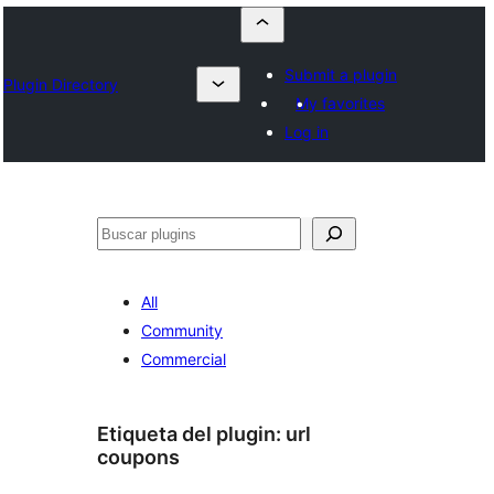
Submit a plugin
Plugin Directory
My favorites
Log in
Buscar
All
Community
Commercial
Etiqueta del plugin:
url
coupons