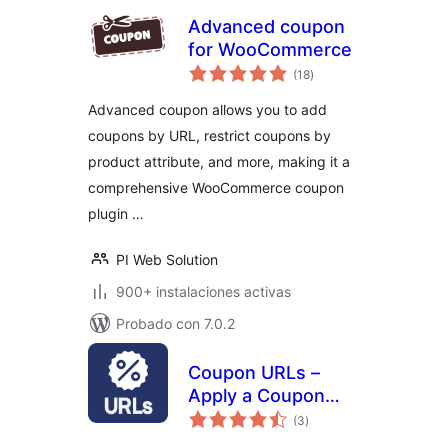
Advanced coupon
for WooCommerce
total
(18
)
de
valoraciones
Advanced coupon allows you to add
coupons by URL, restrict coupons by
product attribute, and more, making it a
comprehensive WooCommerce coupon
plugin …
PI Web Solution
900+ instalaciones activas
Probado con 7.0.2
Coupon URLs –
Apply a Coupon
total
from a Custom Link
(3
)
de
valoraciones
– for