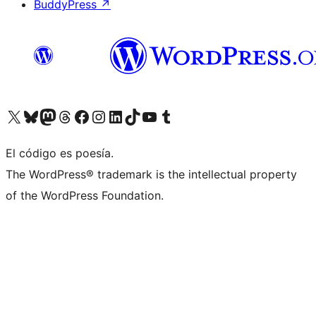
BuddyPress
↗
Visita nuestra cuenta de X (anteriormente Twitter)
Visit our Bluesky account
Visit our Mastodon account
Visit our Threads account
Visita nuestra página de Facebook
Visita nuestra cuenta de Instagram
Visita nuestra cuenta de LinkedIn
Visit our TikTok account
Visita nuestro canal de YouTube
Visit our Tumblr account
El código es poesía.
The WordPress® trademark is the intellectual property
of the WordPress Foundation.