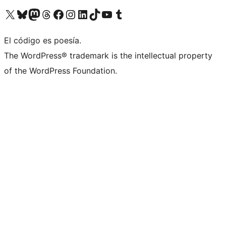
Visita nuestra cuenta de X (anteriormente Twitter)
Visit our Bluesky account
Visit our Mastodon account
Visit our Threads account
Visita nuestra página de Facebook
Visita nuestra cuenta de Instagram
Visita nuestra cuenta de LinkedIn
Visit our TikTok account
Visita nuestro canal de YouTube
Visit our Tumblr account
El código es poesía.
The WordPress® trademark is the intellectual property
of the WordPress Foundation.