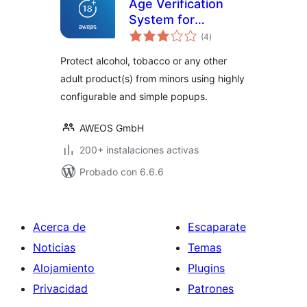
Age Verification
System for
total
WooCommerce
(4
)
de
valoraciones
Protect alcohol, tobacco or any other
adult product(s) from minors using highly
configurable and simple popups.
AWEOS GmbH
200+ instalaciones activas
Probado con 6.6.6
Acerca de
Escaparate
Noticias
Temas
Alojamiento
Plugins
Privacidad
Patrones