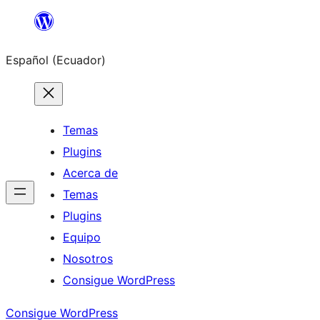
Saltar
al
Español (Ecuador)
contenido
Temas
Plugins
Acerca de
Temas
Plugins
Equipo
Nosotros
Consigue WordPress
Consigue WordPress