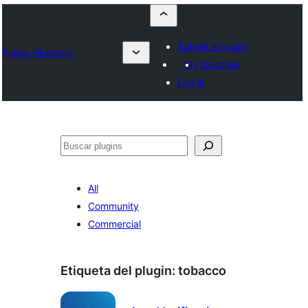
Submit a plugin
Plugin Directory
My favorites
Log in
Buscar
All
Community
Commercial
Etiqueta del plugin:
tobacco