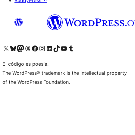
BuddyPress
↗
Visita nuestra cuenta de X (anteriormente Twitter)
Visit our Bluesky account
Visit our Mastodon account
Visit our Threads account
Visita nuestra página de Facebook
Visita nuestra cuenta de Instagram
Visita nuestra cuenta de LinkedIn
Visit our TikTok account
Visita nuestro canal de YouTube
Visit our Tumblr account
El código es poesía.
The WordPress® trademark is the intellectual property
of the WordPress Foundation.