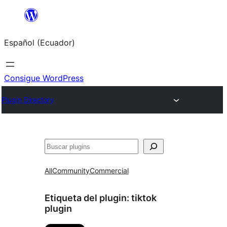
Saltar
al
Español (Ecuador)
contenido
Consigue WordPress
Plugin Directory
Buscar
All
Community
Commercial
Etiqueta del plugin:
tiktok
plugin