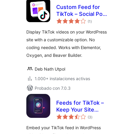
Custom Feed for
TikTok – Social Post
total
Feed Plugin for
(1
)
de
valoraciones
TikTok
Display TikTok videos on your WordPress
site with a customizable option. No
coding needed. Works with Elementor,
Oxygen, and Beaver Builder.
Deb Nath Utpol
1.000+ instalaciones activas
Probado con 7.0.3
Feeds for TikTok –
Keep Your Site
total
Fresh with Your
(3
)
de
valoraciones
Latest Videos
Embed your TikTok feed in WordPress