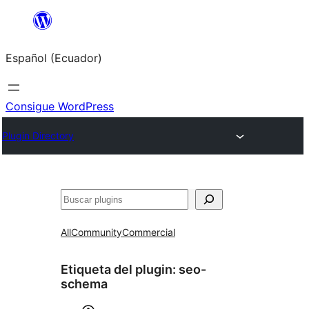
Saltar
al
Español (Ecuador)
contenido
Consigue WordPress
Plugin Directory
Buscar
All
Community
Commercial
Etiqueta del plugin:
seo-
schema