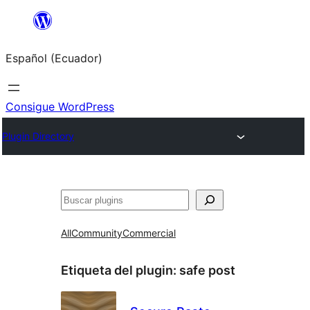
Saltar
al
Español (Ecuador)
contenido
Consigue WordPress
Plugin Directory
Buscar
All
Community
Commercial
Etiqueta del plugin:
safe post