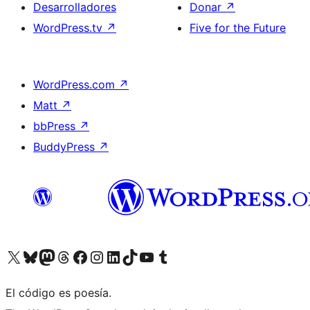
Desarrolladores
Donar
↗
WordPress.tv
↗
Five for the Future
WordPress.com
↗
Matt
↗
bbPress
↗
BuddyPress
↗
Visita nuestra cuenta de X (anteriormente Twitter)
Visit our Bluesky account
Visit our Mastodon account
Visit our Threads account
Visita nuestra página de Facebook
Visita nuestra cuenta de Instagram
Visita nuestra cuenta de LinkedIn
Visit our TikTok account
Visita nuestro canal de YouTube
Visit our Tumblr account
El código es poesía.