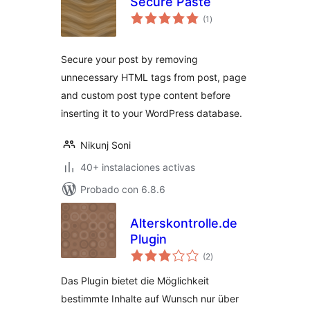
Secure Paste
total
(1
)
de
valoraciones
Secure your post by removing
unnecessary HTML tags from post, page
and custom post type content before
inserting it to your WordPress database.
Nikunj Soni
40+ instalaciones activas
Probado con 6.8.6
Alterskontrolle.de
Plugin
total
(2
)
de
valoraciones
Das Plugin bietet die Möglichkeit
bestimmte Inhalte auf Wunsch nur über