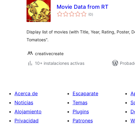
Movie Data from RT
total
(0
)
de
valoraciones
Display list of movies (with Title, Year, Rating, Poster, 
Tomatoes".
creativecreate
10+ instalaciones activas
Probad
Acerca de
Escaparate
A
Noticias
Temas
S
Alojamiento
Plugins
D
Privacidad
Patrones
W