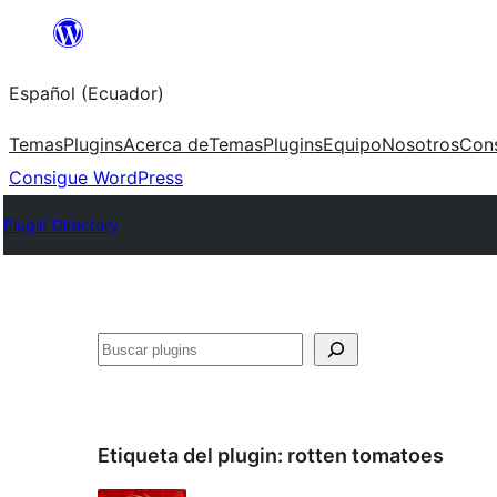
Saltar
al
Español (Ecuador)
contenido
Temas
Plugins
Acerca de
Temas
Plugins
Equipo
Nosotros
Con
Consigue WordPress
Plugin Directory
Buscar
Etiqueta del plugin:
rotten tomatoes