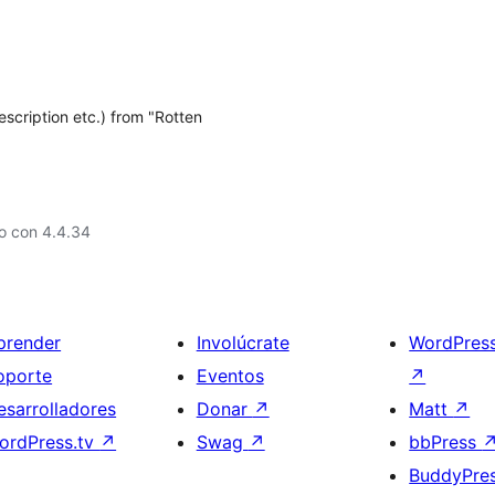
Description etc.) from "Rotten
o con 4.4.34
prender
Involúcrate
WordPres
oporte
Eventos
↗
esarrolladores
Donar
↗
Matt
↗
ordPress.tv
↗
Swag
↗
bbPress
BuddyPre