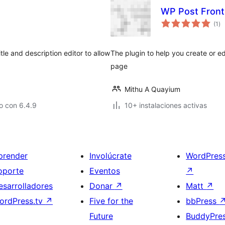
WP Post Front
to
(1
)
de
va
tle and description editor to allow
The plugin to help you create or e
page
Mithu A Quayium
o con 6.4.9
10+ instalaciones activas
prender
Involúcrate
WordPres
oporte
Eventos
↗
esarrolladores
Donar
↗
Matt
↗
ordPress.tv
↗
Five for the
bbPress
Future
BuddyPre