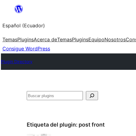
Saltar
al
Español (Ecuador)
contenido
Temas
Plugins
Acerca de
Temas
Plugins
Equipo
Nosotros
Con
Consigue WordPress
Plugin Directory
Buscar
Etiqueta del plugin:
post front