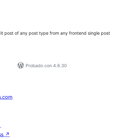
tal
loraciones
dit post of any post type from any frontend single post
Probado con 4.6.30
s.com
↗
ss
↗