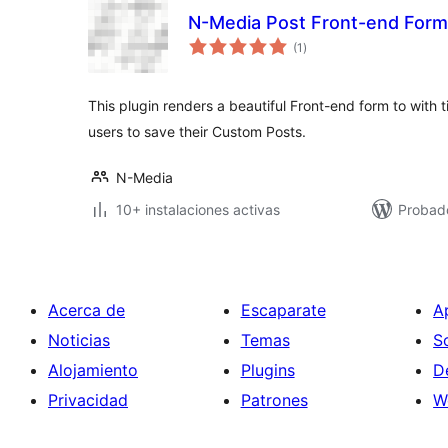
N-Media Post Front-end Form
total
(1
)
de
valoraciones
This plugin renders a beautiful Front-end form to with ti
users to save their Custom Posts.
N-Media
10+ instalaciones activas
Probad
Acerca de
Escaparate
A
Noticias
Temas
S
Alojamiento
Plugins
D
Privacidad
Patrones
W