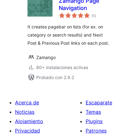
Zamango Page
Navigation
total
(1
)
de
valoraciones
It creates pagebar on lists (for ex. on
category or search results) and Next
Post & Previous Post links on each post.
Zamango
80+ instalaciones activas
Probado con 2.9.2
Acerca de
Escaparate
Noticias
Temas
Alojamiento
Plugins
Privacidad
Patrones