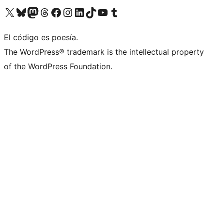
Visita nuestra cuenta de X (anteriormente Twitter)
Visit our Bluesky account
Visit our Mastodon account
Visit our Threads account
Visita nuestra página de Facebook
Visita nuestra cuenta de Instagram
Visita nuestra cuenta de LinkedIn
Visit our TikTok account
Visita nuestro canal de YouTube
Visit our Tumblr account
El código es poesía.
The WordPress® trademark is the intellectual property
of the WordPress Foundation.