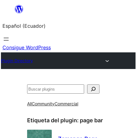
Saltar
al
Español (Ecuador)
contenido
Consigue WordPress
Plugin Directory
Buscar
All
Community
Commercial
Etiqueta del plugin:
page bar