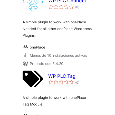
WP PLC Connect
total
(0
)
de
valoraciones
A simple plugin to work with onePlace.
Needed for all other onePlace Wordpress
Plugins.
onePlace
Menos de 10 instalaciones activas
Probado con 5.4.20
WP PLC Tag
total
(0
)
de
valoraciones
A simple plugin to work with onePlace
Tag Module.