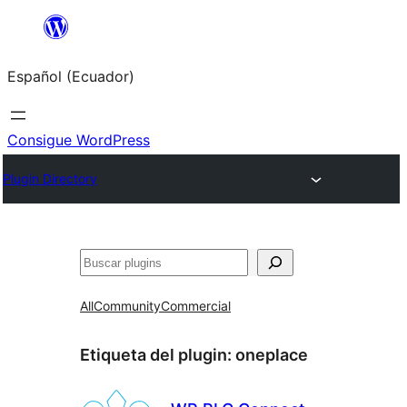
Saltar
al
Español (Ecuador)
contenido
Consigue WordPress
Plugin Directory
Buscar
All
Community
Commercial
Etiqueta del plugin:
oneplace