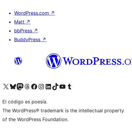
WordPress.com
↗
Matt
↗
bbPress
↗
BuddyPress
↗
Visita nuestra cuenta de X (anteriormente Twitter)
Visit our Bluesky account
Visit our Mastodon account
Visit our Threads account
Visita nuestra página de Facebook
Visita nuestra cuenta de Instagram
Visita nuestra cuenta de LinkedIn
Visit our TikTok account
Visita nuestro canal de YouTube
Visit our Tumblr account
El código es poesía.
The WordPress® trademark is the intellectual property
of the WordPress Foundation.