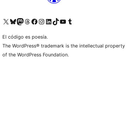
Visita nuestra cuenta de X (anteriormente Twitter)
Visit our Bluesky account
Visit our Mastodon account
Visit our Threads account
Visita nuestra página de Facebook
Visita nuestra cuenta de Instagram
Visita nuestra cuenta de LinkedIn
Visit our TikTok account
Visita nuestro canal de YouTube
Visit our Tumblr account
El código es poesía.
The WordPress® trademark is the intellectual property
of the WordPress Foundation.