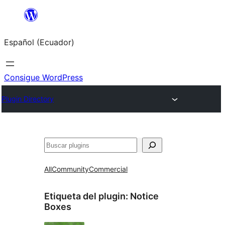
Saltar
al
Español (Ecuador)
contenido
Consigue WordPress
Plugin Directory
Buscar
All
Community
Commercial
Etiqueta del plugin:
Notice
Boxes