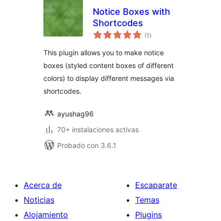
Notice Boxes with
Shortcodes
total
(1
)
de
valoraciones
This plugin allows you to make notice
boxes (styled content boxes of different
colors) to display different messages via
shortcodes.
ayushag96
70+ instalaciones activas
Probado con 3.6.1
Acerca de
Escaparate
Noticias
Temas
Alojamiento
Plugins