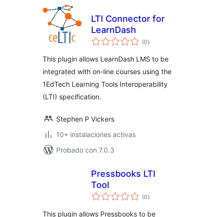
LTI Connector for
LearnDash
total
(0
)
de
valoraciones
This plugin allows LearnDash LMS to be
integrated with on-line courses using the
1EdTech Learning Tools Interoperability
(LTI) specification.
Stephen P Vickers
10+ instalaciones activas
Probado con 7.0.3
Pressbooks LTI
Tool
total
(0
)
de
valoraciones
This plugin allows Pressbooks to be