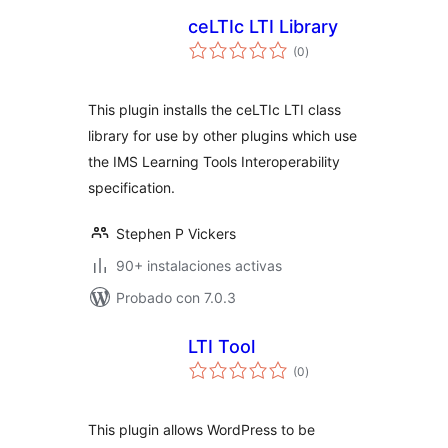
ceLTIc LTI Library
total
(0
)
de
valoraciones
This plugin installs the ceLTIc LTI class
library for use by other plugins which use
the IMS Learning Tools Interoperability
specification.
Stephen P Vickers
90+ instalaciones activas
Probado con 7.0.3
LTI Tool
total
(0
)
de
valoraciones
This plugin allows WordPress to be