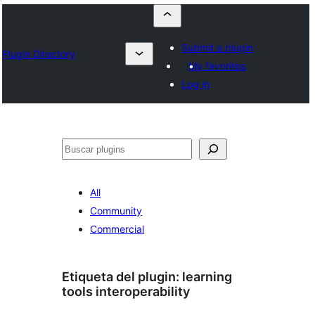
Submit a plugin
Plugin Directory
My favorites
Log in
Buscar
All
Community
Commercial
Etiqueta del plugin:
learning
tools interoperability