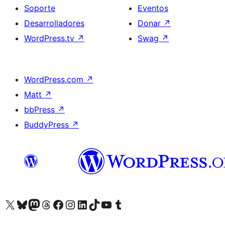
Soporte
Eventos
Desarrolladores
Donar
↗
WordPress.tv
↗
Swag
↗
WordPress.com
↗
Matt
↗
bbPress
↗
BuddyPress
↗
Visita nuestra cuenta de X (anteriormente Twitter)
Visit our Bluesky account
Visit our Mastodon account
Visit our Threads account
Visita nuestra página de Facebook
Visita nuestra cuenta de Instagram
Visita nuestra cuenta de LinkedIn
Visit our TikTok account
Visita nuestro canal de YouTube
Visit our Tumblr account