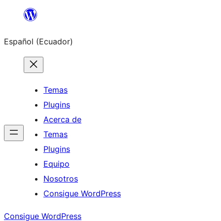
Saltar
al
Español (Ecuador)
contenido
Temas
Plugins
Acerca de
Temas
Plugins
Equipo
Nosotros
Consigue WordPress
Consigue WordPress