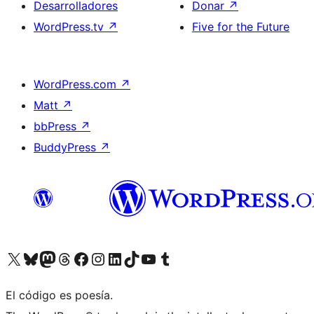
Desarrolladores
Donar
↗
WordPress.tv
↗
Five for the Future
WordPress.com
↗
Matt
↗
bbPress
↗
BuddyPress
↗
Visita nuestra cuenta de X (anteriormente Twitter)
Visit our Bluesky account
Visit our Mastodon account
Visit our Threads account
Visita nuestra página de Facebook
Visita nuestra cuenta de Instagram
Visita nuestra cuenta de LinkedIn
Visit our TikTok account
Visita nuestro canal de YouTube
Visit our Tumblr account
El código es poesía.