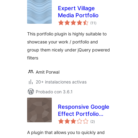
Expert Village
Media Portfolio
total
(11
)
de
valoraciones
This portfolio plugin is highly suitable to
showcase your work / portfolio and
group them nicely under jQuery powered
filters
Amit Porwal
20+ instalaciones activas
Probado con 3.6.1
Responsive Google
Effect Portfolio
total
Grid
(2
)
de
valoraciones
A plugin that allows you to quickly and