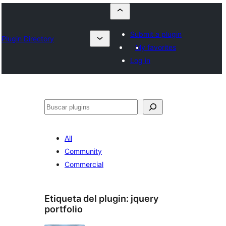
Submit a plugin
Plugin Directory
My favorites
Log in
Buscar
All
Community
Commercial
Etiqueta del plugin:
jquery
portfolio