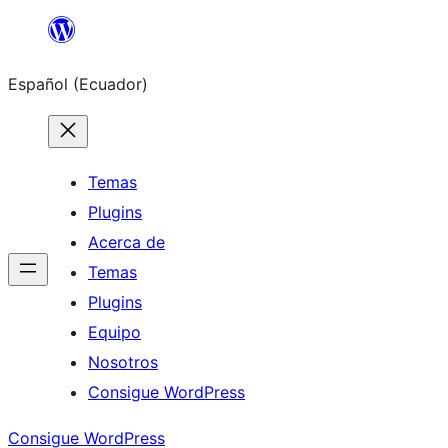
Saltar
al
Español (Ecuador)
contenido
Temas
Plugins
Acerca de
Temas
Plugins
Equipo
Nosotros
Consigue WordPress
Consigue WordPress