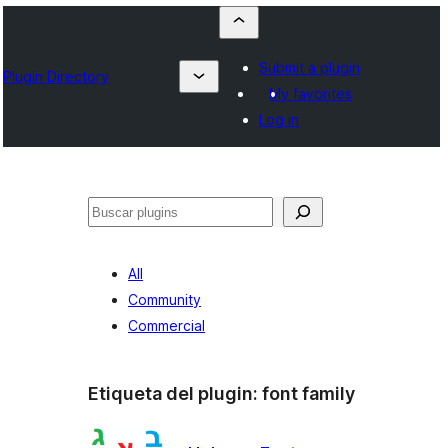
Submit a plugin
Plugin Directory
My favorites
Log in
Buscar
All
Community
Commercial
Etiqueta del plugin:
font family