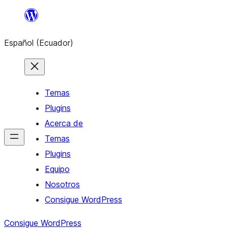
Saltar
al
Español (Ecuador)
contenido
Temas
Plugins
Acerca de
Temas
Plugins
Equipo
Nosotros
Consigue WordPress
Consigue WordPress