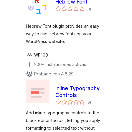
Hebrew Font
total
(0
)
de
valoraciones
Hebrew Font plugin provides an easy
way to use Hebrew fonts on your
WordPress website.
WP100
200+ instalaciones activas
Probado con 4.8.29
Inline Typography
Controls
total
(0
)
de
valoraciones
Add inline typography controls to the
block editor toolbar, letting you apply
formatting to selected text without