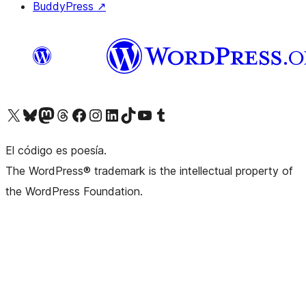
BuddyPress
↗
Visita nuestra cuenta de X (anteriormente Twitter)
Visit our Bluesky account
Visit our Mastodon account
Visit our Threads account
Visita nuestra página de Facebook
Visita nuestra cuenta de Instagram
Visita nuestra cuenta de LinkedIn
Visit our TikTok account
Visita nuestro canal de YouTube
Visit our Tumblr account
El código es poesía.
The WordPress® trademark is the intellectual property of
the WordPress Foundation.