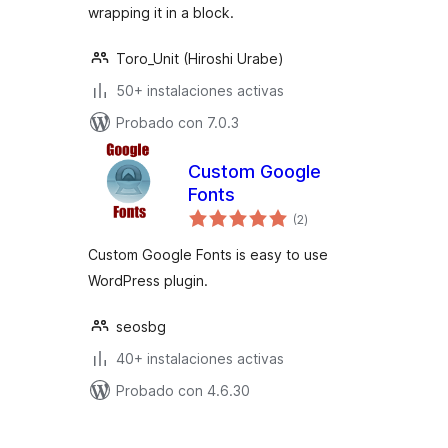
wrapping it in a block.
Toro_Unit (Hiroshi Urabe)
50+ instalaciones activas
Probado con 7.0.3
Custom Google
Fonts
total
(2
)
de
valoraciones
Custom Google Fonts is easy to use
WordPress plugin.
seosbg
40+ instalaciones activas
Probado con 4.6.30