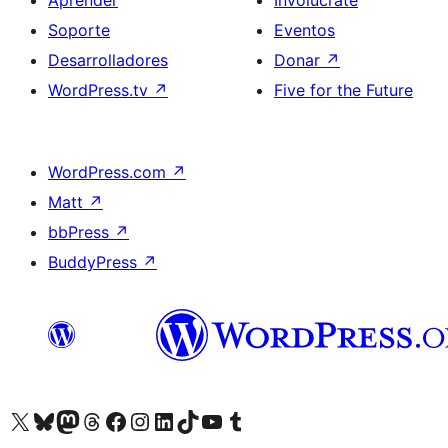
Aprender
Involúcrate
Soporte
Eventos
Desarrolladores
Donar
↗
WordPress.tv
↗
Five for the Future
WordPress.com
↗
Matt
↗
bbPress
↗
BuddyPress
↗
Visita nuestra cuenta de X (anteriormente Twitter)
Visit our Bluesky account
Visit our Mastodon account
Visit our Threads account
Visita nuestra página de Facebook
Visita nuestra cuenta de Instagram
Visita nuestra cuenta de LinkedIn
Visit our TikTok account
Visita nuestro canal de YouTube
Visit our Tumblr account