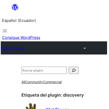
Saltar
al
Español (Ecuador)
contenido
Consigue WordPress
Plugin Directory
Buscar
All
Community
Commercial
Etiqueta del plugin:
discovery