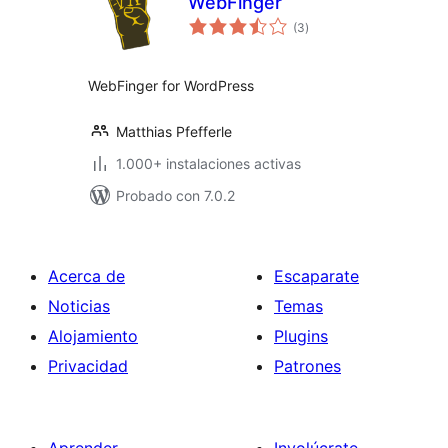
WebFinger
total
(3
)
de
valoraciones
WebFinger for WordPress
Matthias Pfefferle
1.000+ instalaciones activas
Probado con 7.0.2
Acerca de
Escaparate
Noticias
Temas
Alojamiento
Plugins
Privacidad
Patrones