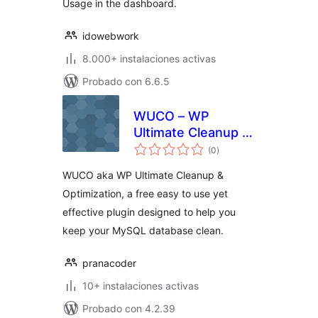
Usage in the dashboard.
idowebwork
8.000+ instalaciones activas
Probado con 6.6.5
WUCO – WP
Ultimate Cleanup &
total
Optimization
(0
)
de
valoraciones
WUCO aka WP Ultimate Cleanup &
Optimization, a free easy to use yet
effective plugin designed to help you
keep your MySQL database clean.
pranacoder
10+ instalaciones activas
Probado con 4.2.39