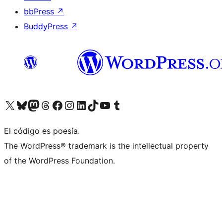
bbPress
↗
BuddyPress
↗
Visita nuestra cuenta de X (anteriormente Twitter)
Visit our Bluesky account
Visit our Mastodon account
Visit our Threads account
Visita nuestra página de Facebook
Visita nuestra cuenta de Instagram
Visita nuestra cuenta de LinkedIn
Visit our TikTok account
Visita nuestro canal de YouTube
Visit our Tumblr account
El código es poesía.
The WordPress® trademark is the intellectual property
of the WordPress Foundation.