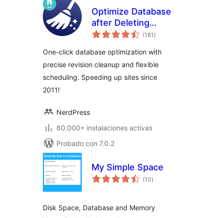
Optimize Database
after Deleting
total
Revisions
(181
)
de
valoraciones
One-click database optimization with
precise revision cleanup and flexible
scheduling. Speeding up sites since
2011!
NerdPress
60.000+ instalaciones activas
Probado con 7.0.2
My Simple Space
total
(10
)
de
valoraciones
Disk Space, Database and Memory