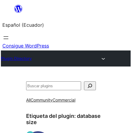
Saltar
al
Español (Ecuador)
contenido
Consigue WordPress
Plugin Directory
Buscar
All
Community
Commercial
Etiqueta del plugin:
database
size